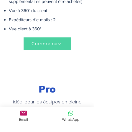
supplémentaires peuvent être achetés)
Vue à 360° du client
Expéditeurs d'e-mails : 2
Vue client à 360°
Commencez
Pro
Idéal pour les équipes en pleine
croissance
$299.99/ mois
Email
WhatsApp