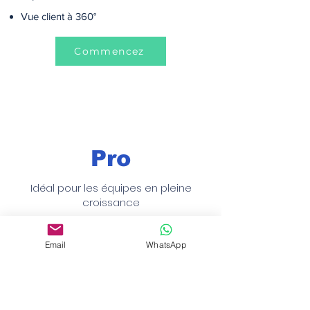
Vue client à 360°
Commencez
Pro
Idéal pour les équipes en pleine
croissance
$299.99/ mois
Email
WhatsApp
Prospects générés par l'IA de vente :
7200 (renouvelés mensuellement)