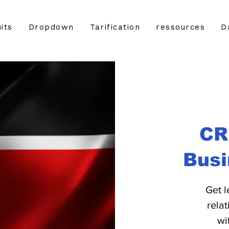
its
Dropdown
Tarification
ressources
D
CR
Busi
Get l
rela
wi