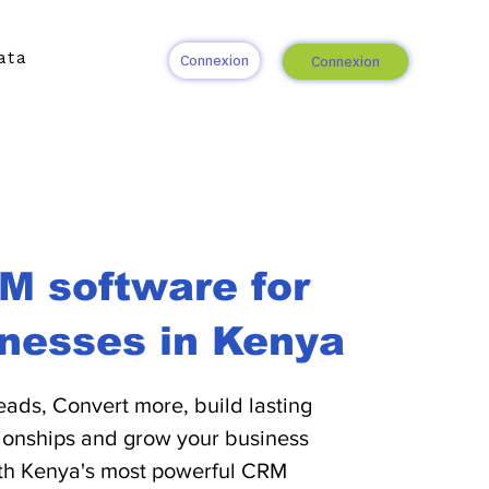
ata
Connexion
Connexion
M software for
nesses in Kenya
eads, Convert more, build lasting
tionships and grow your business
th Kenya's most powerful CRM