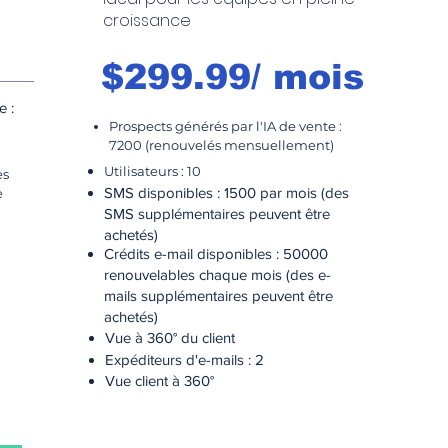
I
croissance
$
$299.99/ mois
Pr
e :
2
Prospects générés par l'IA de vente :
Ut
7200 (renouvelés mensuellement)
SM
Utilisateurs : 10
S
es
SMS disponibles : 1500 par mois (des
ac
e
Cr
SMS supplémentaires peuvent être
re
achetés)
Crédits e-mail disponibles : 50000
ma
renouvelables chaque mois (des e-
ac
Vu
mails supplémentaires peuvent être
Ex
achetés)
Vue à 360° du client
Vu
Expéditeurs d'e-mails : 2
Vue client à 360°