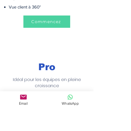
Vue client à 360°
Commencez
Pro
Idéal pour les équipes en pleine
croissance
$299.99/ mois
Email
WhatsApp
Prospects générés par l'IA de vente :
7200 (renouvelés mensuellement)