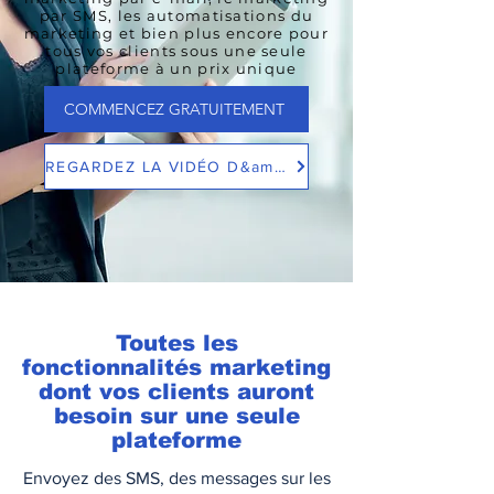
par SMS, les automatisations du
marketing et bien plus encore pour
tous vos clients sous une seule
plateforme à un prix unique
COMMENCEZ GRATUITEMENT
REGARDEZ LA VIDÉO D&amp;#39;INTRO
Toutes les
fonctionnalités marketing
dont vos clients auront
besoin sur une seule
plateforme
Envoyez des SMS, des messages sur les