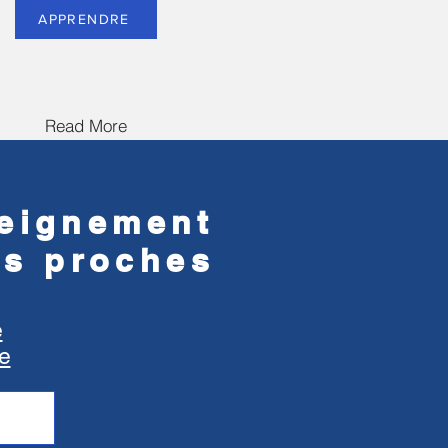
APPRENDRE
Read More
seignement
us proches
e
e