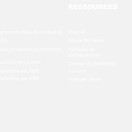
RESSOURCES
utomatisation du marketing
About Us
GRC
Bulletin des ventes
oîte de réception commune
Politique de
confidentialité
ublicité par e-mail
Termes et conditions
arketing par SMS
Contacts
arketing par SMS
Developer Center