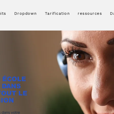
its
Dropdown
Tarification
ressources
D
 ÉCOLE
 DANS
TOUT LE
GION
s dans votre