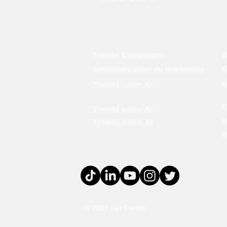
Trembi Campaigns
A
Automatisation du marketing
Trembi sales AI
B
P
Trembi sales AI
Trembi sales AI
M
M
© 2025 par Trembi