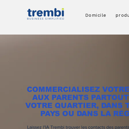
Domicile
produ
COMMERCIALISEZ VOTRE
AUX PARENTS PARTOUT
VOTRE QUARTIER, DANS 
PAYS OU DANS LA RÉ
Laissez l'IA Trembi trouver les contacts des parent