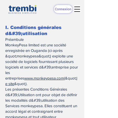
Connexion
I. Conditions générales
d&#39;utilisation
Préambule
MonkeyPesa limited est une société
enregistrée en Ouganda (ci-après
&quot;monkeypesa&quot;) exploite une
société de logiciels fournissant plusieurs
logiciels et services d&#39;entreprise pour
les
entreprises
www.monkeypesa.com
(&quot;
l
e site
&quot;).
Les présentes Conditions Générales
d&#39;Utilisation ont pour objet de définir
les modalités d&#39;utilisation des
Services monkeypesa. Elles constituent un
accord légal et contraignant entre
monkeypesa et tout utilisateur