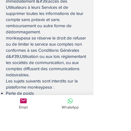
immédiatement l&#39;accès des
Utilisateurs à leurs Services et de
supprimer toutes les informations de leur
compte sans préavis et sans
remboursement ou autre forme de
dédommagement.
monkeypesa se réserve le droit de refuser
ou de limiter le service aux comptes non
conformes à ses Conditions Générales
d&#39;Utilisation ou aux lois réglementant
les sociétés de communication, ou aux
comptes diffusant des communications
indésirables.
Les sujets suivants sont interdits sur la
plateforme monkeypesa :
Perte de poids
Change de devises, actions frauduleuses
et opérations boursières
Email
WhatsApp
Offres d&#39;emploi à domicile faisant des
promesses &quot;devenez riche
rapidement&quot;, des montages
financiers et des systèmes pyramidaux