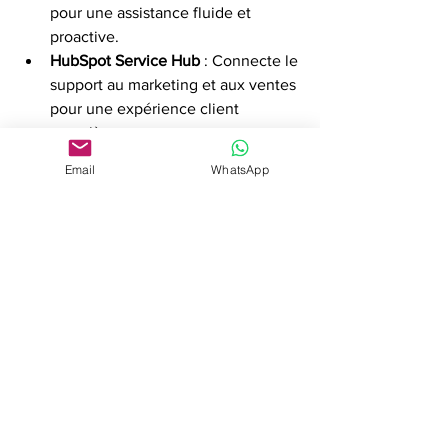
pour une assistance fluide et 
proactive.
HubSpot Service Hub
 : Connecte le 
support au marketing et aux ventes 
pour une expérience client 
complète.
Les chatbots IA, qui gèrent 80 % des 
Email
WhatsApp
requêtes courantes, sont également 
essentiels pour faire évoluer les 
équipes de support.
Défis du Support 
Client & Solutions
Même les meilleures entreprises font 
face à des défis :
Temps d'attente longs
 : 
L'automatisation et les chatbots IA 
permettent des réponses 