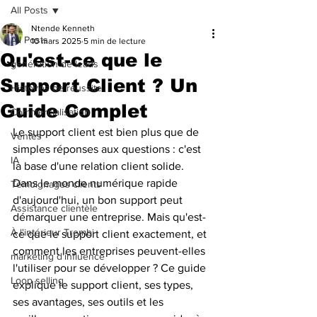
All Posts
Ntende Kenneth
All Posts
10 mars 2025
5 min de lecture
Qu'est-ce que le
génération de leads
Support Client ? Un
Histoires de réussite
Guide Complet
Commercialisation
Le support client est bien plus que de 
Ventes
simples réponses aux questions : c'est 
IA
la base d'une relation client solide. 
Dans le monde numérique rapide 
Témoignages clients
d'aujourd'hui, un bon support peut 
Assistance clientèle
démarquer une entreprise. Mais qu'est-
À l'intérieur Trembi
ce que le support client exactement, et 
comment les entreprises peuvent-elles 
marketing d'influence
l'utiliser pour se développer ? Ce guide 
Loop selling
explique le support client, ses types, 
ses avantages, ses outils et les 