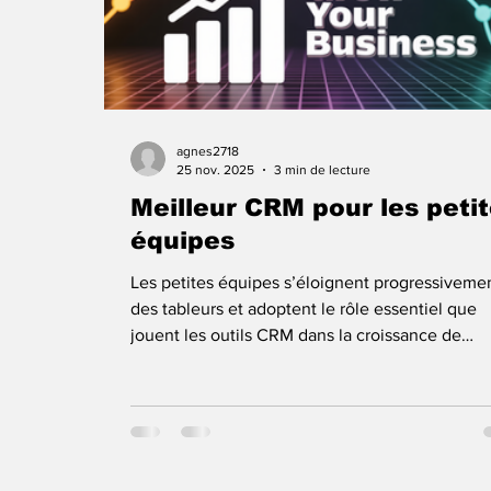
agnes2718
25 nov. 2025
3 min de lecture
Meilleur CRM pour les peti
équipes
Les petites équipes s’éloignent progressiveme
des tableurs et adoptent le rôle essentiel que
jouent les outils CRM dans la croissance de
l’entreprise. Pour les petites équipes,
l’investissement dans des CRM a apporté une
grande valeur en : Centralisant les données cli
en un seul endroit pour un accès facile. Amélio
la productivité grâce aux suivis automatisés :