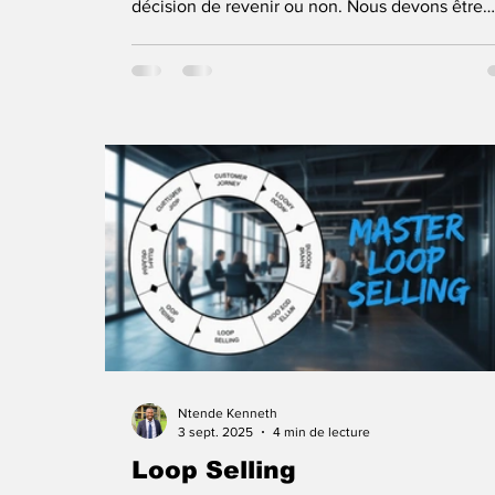
décision de revenir ou non. Nous devons être
excellents à chaque fois, sinon nous les perdro
La grandeur des entreprises à Chypre commence
par l’acquisition d’un excellent outil de gestion
la relation client (CRM) qui optimisera leur niveau
de contact avec les clients afin d’assurer des a
répétés. Ces outils sont capables d’exécuter le
fonctions suivantes : 🔹 Central
Ntende Kenneth
3 sept. 2025
4 min de lecture
Loop Selling