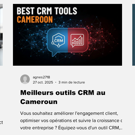
etc.
leads, les engage, fait les relances et aide à fermer
aque
les ventes automatiquement, Trembi s’impose.
Voici une comparaison directe pour vous aider à
agnes2718
27 oct. 2025
3 min de lecture
Meilleurs outils CRM au
Cameroun
Vous souhaitez améliorer l'engagement client,
optimiser vos opérations et suivre la croissance de
ct
votre entreprise ? Équipez-vous d'un outil CRM,
notamment au Cameroun, où ces outils sont