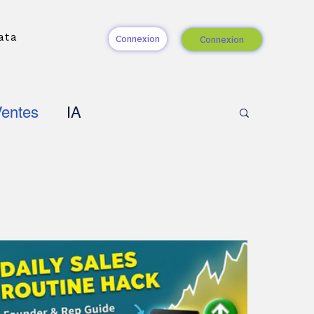
ata
Connexion
Connexion
entes
IA
 d'influence
Loop selling