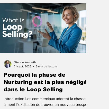
enchaînent les réunions. À la fin de la journée, ils
ont été occupés, mais pas productifs. Si cela vous
parle, cet article est pour vous. Voici comment
Ntende Kenneth
21 sept. 2025
5 min de lecture
Pourquoi la phase de
Nurturing est la plus négligée
dans le Loop Selling
Introduction Les commerciaux adorent la chasse. Ils
aiment l’excitation de trouver un nouveau prospect