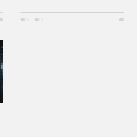
devenus indispensables à la croissance de votre
ns. »
entreprise. Les outils de gestion de la relation client
(CRM) offrent les avantages suivants : Données
 de
clients centralisées, facilement accessibles à tous
les employés. Historique des relations clients:
chats
conversations téléphoniques ou par e-ma
s