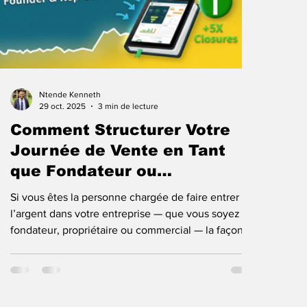
Ntende Kenneth
29 oct. 2025
3 min de lecture
Comment Structurer Votre
Journée de Vente en Tant
que Fondateur ou
Commercial pour Obtenir les
Si vous êtes la personne chargée de faire entrer
Meilleurs Résultats
l’argent dans votre entreprise — que vous soyez
fondateur, propriétaire ou commercial — la façon
dont vous organisez votre journée détermine
combien vous vendez réellement. Beaucoup de
gens n’ont pas de structure. Ils se lèvent, vérifient
leurs messages, répondent aux emails et