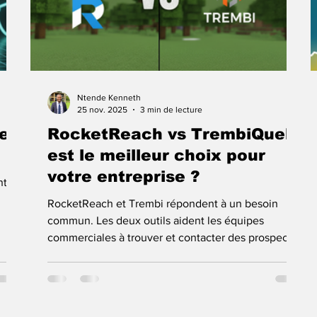
Ntende Kenneth
25 nov. 2025
3 min de lecture
tes
RocketReach vs TrembiQuel
est le meilleur choix pour
votre entreprise ?
nt
RocketReach et Trembi répondent à un besoin
commun. Les deux outils aident les équipes
commerciales à trouver et contacter des prospects.
Mais la façon dont ils le font est très différente. Si
ents
vous cherchez seulement des emails ou des
rant
numéros de téléphone, RocketReach peut suffire.
Si vous voulez un système complet qui trouve les