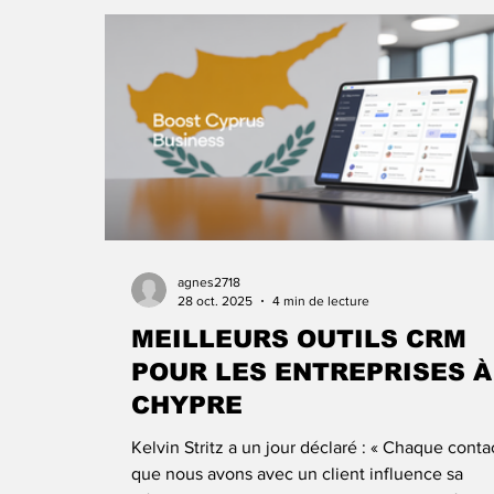
notifications, rappels, planification des tâches, 
Gérant efficacement le pipeline de vente à ch
é
agnes2718
28 oct. 2025
4 min de lecture
MEILLEURS OUTILS CRM
POUR LES ENTREPRISES À
CHYPRE
Kelvin Stritz a un jour déclaré : « Chaque conta
que nous avons avec un client influence sa