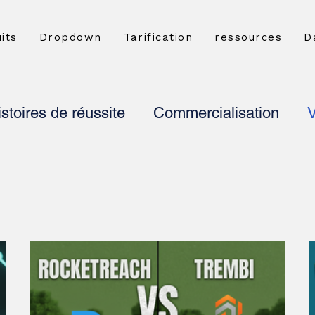
its
Dropdown
Tarification
ressources
D
stoires de réussite
Commercialisation
V
 clientèle
À l'intérieur Trembi
marketing