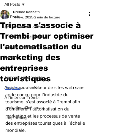
All Posts
Ntende Kenneth
All Posts
14 févr. 2025
2 min de lecture
Tripesa s'associe à
génération de leads
Trembi pour optimiser
Histoires de réussite
l'automatisation du
Commercialisation
marketing des
Ventes
entreprises
IA
touristiques
Témoignages clients
Assistance clientèle
Tripesa
, un créateur de sites web sans 
code conçu pour l’industrie du 
À l'intérieur Trembi
tourisme, s’est associé à Trembi afin 
marketing d'influence
d’améliorer l’automatisation du 
marketing et les processus de vente 
Loop selling
des entreprises touristiques à l’échelle 
mondiale.