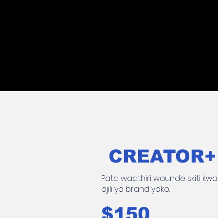
CREATOR+
Pata waathiri waunde skiti kwa
ajili ya brand yako.
$150