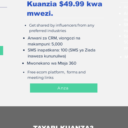
Kuanzia $49.99 kwa
Ac
mwezi.
An
m
SM
Get shared by influencers from any
in
preferred industries
Sa
Anwani za CRM, viongozi na
50
makampuni: 5,000
zi
SMS inapatikana: 100 (SMS ya Ziada
inaweza kununuliwa)
M
Mwonekano wa Mteja 360
Free ecom platform, forms and
meeting links
Anza