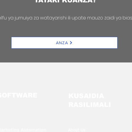
TAYARI KUANZA?
fu ya jumuiya za watayarishi ili upate mauzo zaidi ya bia
ANZA
SOFTWARE
KUSAIDIA
RASILIMALI
arketing Automation
About Us