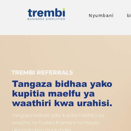
Nyumbani
b
TREMBI REFERRALS
Tangaza bidhaa yako
kupitia maelfu ya
waathiri kwa urahisi.
Tangaza bidhaa yako kupitia hadhira ya
waathiri na fuatilia thamani na mauzo
uliyopata kwa muda halisi.