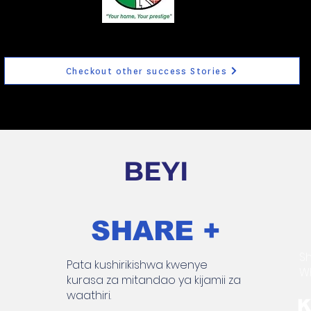
Checkout other success Stories
BEYI
SHARE +
Sh
Pata kushirikishwa kwenye
W
kurasa za mitandao ya kijamii za
waathiri.
K