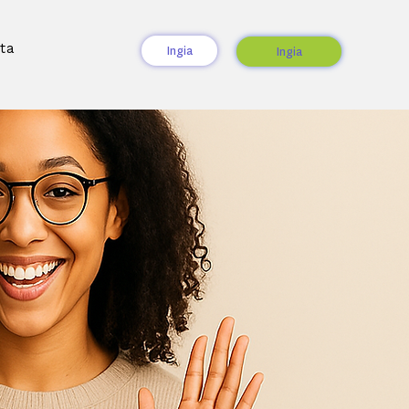
ta
Ingia
Ingia