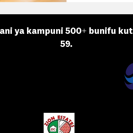
mani ya kampuni 500+ bunifu kut
59.
TM