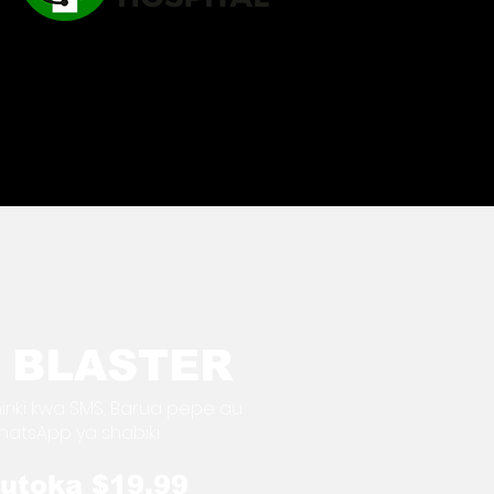
BLASTER
iriki kwa SMS, Barua pepe au
hatsApp ya shabiki
utoka $19.99