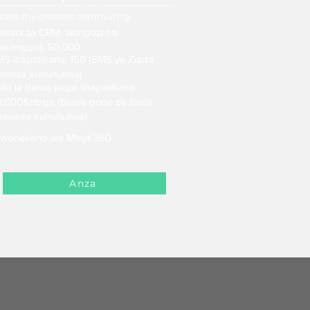
cess the creators community
wani za CRM, viongozi na
akampuni: 50,000
S inapatikana: 150 (SMS ya Ziada
aweza kununuliwa)
lio la barua pepe linapatikana:
,000&nbsp; (Barua pepe za ziada
naweza kununuliwa)
wonekano wa Mteja 360
Anza