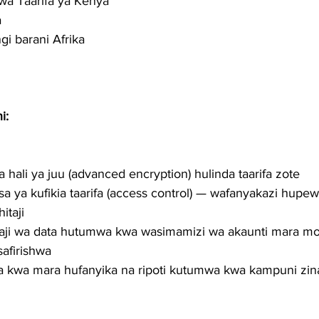
 wa Taarifa ya Kenya
a
gi barani Afrika
i:
a hali ya juu (advanced encryption) hulinda taarifa zote
sa ya kufikia taarifa (access control) — wafanyakazi hupe
itaji
shaji wa data hutumwa kwa wasimamizi wa akaunti mara mo
safirishwa
 kwa mara hufanyika na ripoti kutumwa kwa kampuni zina