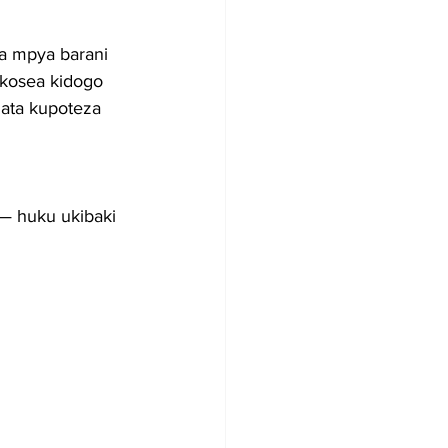
ia mpya barani 
ukosea kidogo 
hata kupoteza 
 — huku ukibaki 