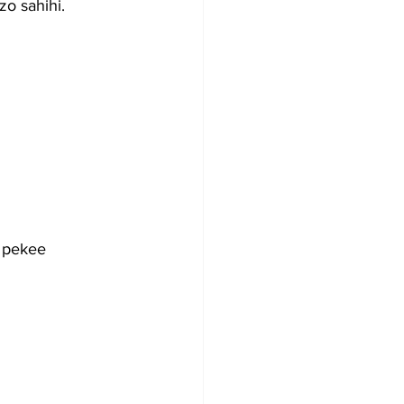
o sahihi.
 pekee 