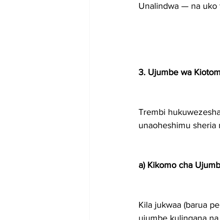
Unalindwa — na uko 
3. Ujumbe wa Kiotoma
Trembi hukuwezesha 
unaoheshimu sheria 
a) Kikomo cha Ujumb
Kila jukwaa (barua p
ujumbe kulingana na 