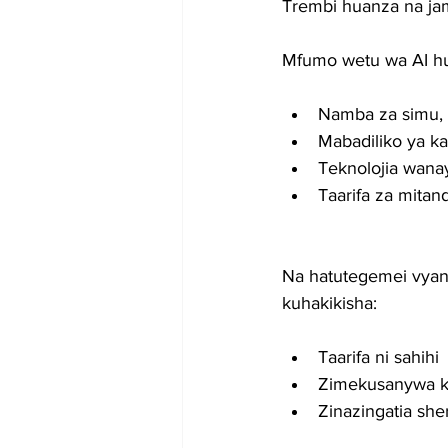
Trembi huanza na jam
Mfumo wetu wa AI huk
Namba za simu, 
Mabadiliko ya ka
Teknolojia wan
Taarifa za mitan
Na hatutegemei vyanz
kuhakikisha:
Taarifa ni sahihi
Zimekusanywa kw
Zinazingatia she