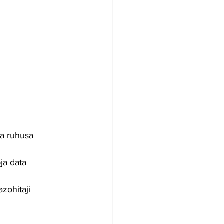
wa ruhusa 
ja data 
zohitaji