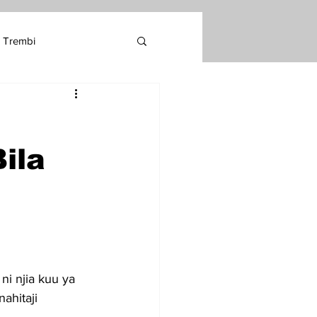
Trembi
ila
ni njia kuu ya 
ahitaji 