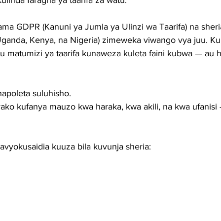
ulinda faragha ya taarifa za watu.
kama GDPR (Kanuni ya Jumla ya Ulinzi wa Taarifa) na sher
 Uganda, Kenya, na Nigeria) zimeweka viwango vya juu. K
 au matumizi ya taarifa kunaweza kuleta faini kubwa — au 
apoleta suluhisho.
yako kufanya mauzo kwa haraka, kwa akili, na kwa ufanisi
avyokusaidia kuuza bila kuvunja sheria: