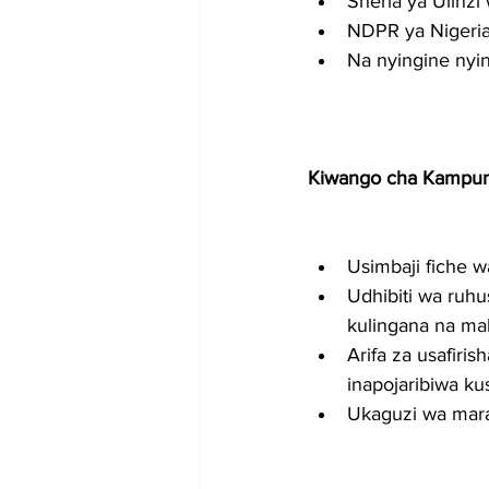
Sheria ya Ulinzi
NDPR ya Nigeri
Na nyingine nyin
Kiwango cha Kampun
Usimbaji fiche w
Udhibiti wa ruhu
kulingana na mah
Arifa za usafiri
inapojaribiwa ku
Ukaguzi wa mara