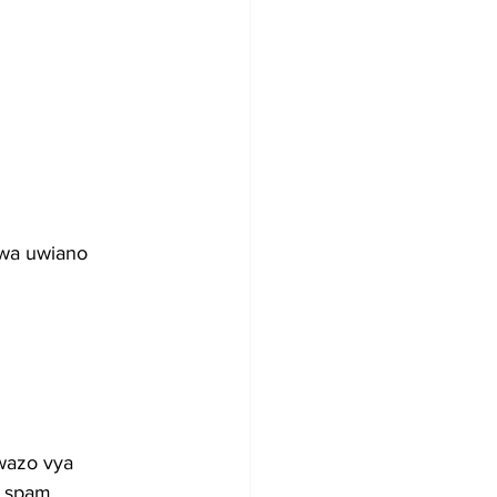
wa uwiano 
wazo vya 
a spam.