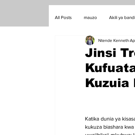
All Posts
mauzo
Akili ya band
Ntende Kenneth
Ap
Trembi Campaigns
Loop sell
Jinsi T
Kufuata
Kuzuia
Katika dunia ya kisas
kukuza biashara kwa k