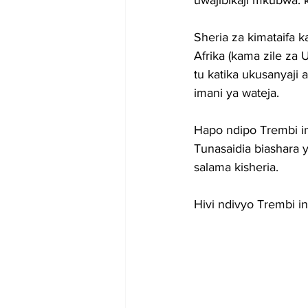
uwajibikaji mkubwa: k
Sheria za kimataifa 
Afrika (kama zile za
tu katika ukusanyaji
imani ya wateja.
Hapo ndipo Trembi in
Tunasaidia biashara 
salama kisheria.
Hivi ndivyo Trembi in