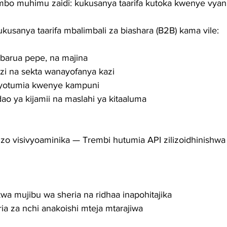
bo muhimu zaidi: kukusanya taarifa kutoka kwenye vyanz
usanya taarifa mbalimbali za biashara (B2B) kama vile:
barua pepe, na majina
zi na sekta wanayofanya kazi
ayotumia kwenye kampuni
dao ya kijamii na maslahi ya kitaaluma
o visivyoaminika — Trembi hutumia API zilizoidhinishwa
a mujibu wa sheria na ridhaa inapohitajika
ria za nchi anakoishi mteja mtarajiwa