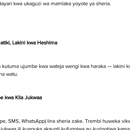
tayari kwa ukaguzi wa mamlaka yoyote ya sheria.
tiki, Lakini kwa Heshima
kutuma ujumbe kwa wateja wengi kwa haraka — lakini k
na watu.
e kwa Kila Jukwaa
epe, SMS, WhatsApp) lina sheria zake. Trembi huweka vik
jukwaa ili kuepuka akaunti kufungiwa au kuripotiwa kam