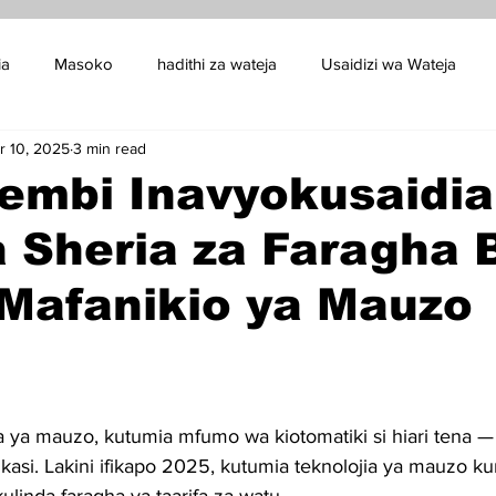
ia
Masoko
hadithi za wateja
Usaidizi wa Wateja
r 10, 2025
3 min read
ing
rembi Inavyokusaidia
 Sheria za Faragha B
 Mafanikio ya Mauzo
a ya mauzo, kutumia mfumo wa kiotomatiki si hiari tena — 
asi. Lakini ifikapo 2025, kutumia teknolojia ya mauzo kun