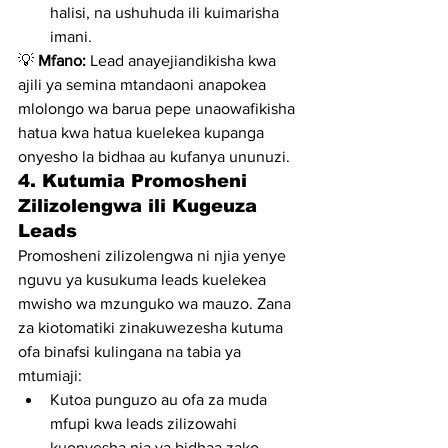
halisi, na ushuhuda ili kuimarisha 
imani.
💡 
Mfano:
 Lead anayejiandikisha kwa 
ajili ya semina mtandaoni anapokea 
mlolongo wa barua pepe unaowafikisha 
hatua kwa hatua kuelekea kupanga 
onyesho la bidhaa au kufanya ununuzi.
4. Kutumia Promosheni 
Zilizolengwa ili Kugeuza 
Leads
Promosheni zilizolengwa ni njia yenye 
nguvu ya kusukuma leads kuelekea 
mwisho wa mzunguko wa mauzo. Zana 
za kiotomatiki zinakuwezesha kutuma 
ofa binafsi kulingana na tabia ya 
mtumiaji:
Kutoa punguzo au ofa za muda 
mfupi kwa leads zilizowahi 
kuonyesha nia ya bidhaa zako.