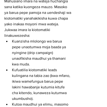
Mahusiano imara na wateja huchangia 
sana katika kuongeza mauzo. Masoko 
ya barua pepe pamoja na uendeshaji wa 
kiotomatiki yanahakikisha kuwa chapa 
yako inakaa moyoni mwa wateja. 
Jukwaa imara la kiotomatiki 
linakuwezesha:
Kuanzisha mlolongo wa barua 
pepe unaotumwa moja baada ya 
nyingine (drip campaign) 
unaofikisha maudhui ya thamani 
kwa muda.
Kufuatilia kiotomatiki leads 
kulingana na tabia zao (kwa mfano, 
ikiwa wamefungua barua pepe 
lakini hawabanje kutumia kitufe 
cha kitendo, kunaweza kutumwa 
ukumbusho).
Kutoa maudhui ya elimu, masomo 