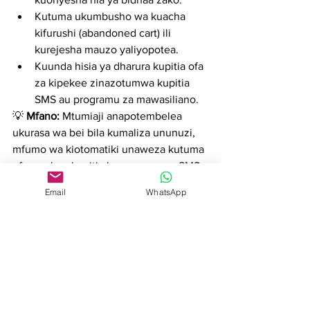
Kutuma ukumbusho wa kuacha 
kifurushi (abandoned cart) ili 
kurejesha mauzo yaliyopotea.
Kuunda hisia ya dharura kupitia ofa 
za kipekee zinazotumwa kupitia 
SMS au programu za mawasiliano.
💡 
Mfano:
 Mtumiaji anapotembelea 
ukurasa wa bei bila kumaliza ununuzi, 
mfumo wa kiotomatiki unaweza kutuma 
ofa maalum kupitia barua pepe na SMS 
ili kuhimiza mabadiliko.
Email
WhatsApp
Kwa Nini Uchague 
Suluhisho Kamili la 
Uendeshaji wa Masoko?
Jukwaa bora la uendeshaji wa masoko 
linafanya kazi ya kushughulikia leads 
kuwa rahisi kwa:
✔ Kutuma ujumbe binafsi kwa njia ya 