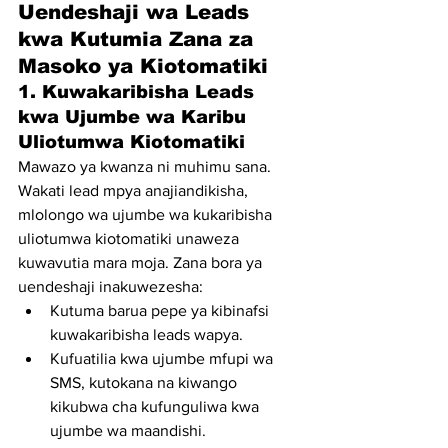
Uendeshaji wa Leads 
kwa Kutumia Zana za 
Masoko ya Kiotomatiki
1. Kuwakaribisha Leads 
kwa Ujumbe wa Karibu 
Uliotumwa Kiotomatiki
Mawazo ya kwanza ni muhimu sana. 
Wakati lead mpya anajiandikisha, 
mlolongo wa ujumbe wa kukaribisha 
uliotumwa kiotomatiki unaweza 
kuwavutia mara moja. Zana bora ya 
uendeshaji inakuwezesha:
Kutuma barua pepe ya kibinafsi 
kuwakaribisha leads wapya.
Kufuatilia kwa ujumbe mfupi wa 
SMS, kutokana na kiwango 
kikubwa cha kufunguliwa kwa 
ujumbe wa maandishi.