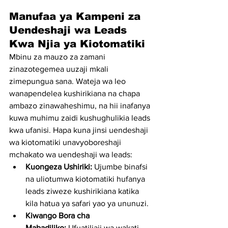
Manufaa ya Kampeni za 
Uendeshaji wa Leads 
Kwa Njia ya Kiotomatiki
Mbinu za mauzo za zamani 
zinazotegemea uuzaji mkali 
zimepungua sana. Wateja wa leo 
wanapendelea kushirikiana na chapa 
ambazo zinawaheshimu, na hii inafanya 
kuwa muhimu zaidi kushughulikia leads 
kwa ufanisi. Hapa kuna jinsi uendeshaji 
wa kiotomatiki unavyoboreshaji 
mchakato wa uendeshaji wa leads:
Kuongeza Ushiriki:
 Ujumbe binafsi 
na uliotumwa kiotomatiki hufanya 
leads ziweze kushirikiana katika 
kila hatua ya safari yao ya ununuzi.
Kiwango Bora cha 
Mabadiliko:
 Ufuatiliaji wa wakati 