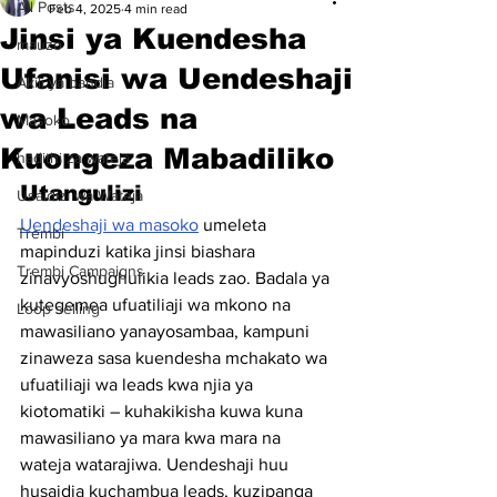
All Posts
Feb 4, 2025
4 min read
Jinsi ya Kuendesha
mauzo
Ufanisi wa Uendeshaji
Akili ya bandia
wa Leads na
Masoko
Kuongeza Mabadiliko
hadithi za wateja
Utangulizi
Usaidizi wa Wateja
Uendeshaji wa masoko
 umeleta 
Trembi
mapinduzi katika jinsi biashara 
Trembi Campaigns
zinavyoshughulikia leads zao. Badala ya 
kutegemea ufuatiliaji wa mkono na 
Loop selling
mawasiliano yanayosambaa, kampuni 
zinaweza sasa kuendesha mchakato wa 
ufuatiliaji wa leads kwa njia ya 
kiotomatiki – kuhakikisha kuwa kuna 
mawasiliano ya mara kwa mara na 
wateja watarajiwa. Uendeshaji huu 
husaidia kuchambua leads, kuzipanga 