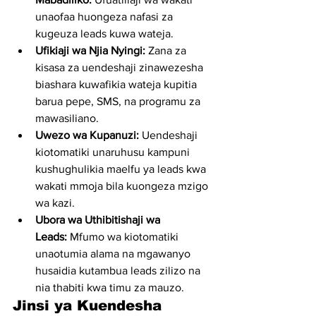
unaofaa huongeza nafasi za 
kugeuza leads kuwa wateja.
Ufikiaji wa Njia Nyingi:
 Zana za 
kisasa za uendeshaji zinawezesha 
biashara kuwafikia wateja kupitia 
barua pepe, SMS, na programu za 
mawasiliano.
Uwezo wa Kupanuzi:
 Uendeshaji 
kiotomatiki unaruhusu kampuni 
kushughulikia maelfu ya leads kwa 
wakati mmoja bila kuongeza mzigo 
wa kazi.
Ubora wa Uthibitishaji wa 
Leads:
 Mfumo wa kiotomatiki 
unaotumia alama na mgawanyo 
husaidia kutambua leads zilizo na 
nia thabiti kwa timu za mauzo.
Jinsi ya Kuendesha 