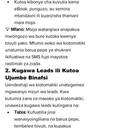
Kutoa kibonye cha kuvutia kama 
eBook, punguzo, au semina 
mtandaoni ili kuanzisha thamani 
mara moja.
💡 
Mfano:
 Mteja watarajiwa anapakua 
mwongozo wa bure kutoka kwenye 
tovuti yako. Mfumo wako wa kiotomatiki 
unatumia barua pepe ya shukrani 
ikifuatiwa na SMS fupi inayotoa 
rasilimali za ziada.
2. Kugawa Leads ili Kutoa 
Ujumbe Binafsi
Uendeshaji wa kiotomatiki unategemea 
mgawanyo mzuri wa leads. Kwa 
kutumia zana za masoko ya kiotomatiki, 
unaweza kugawa leads kulingana na:
Tabia:
 Kufuatilia jinsi 
wanavyoingiliana na barua pepe, 
tembelea tovuti, na kupakua 