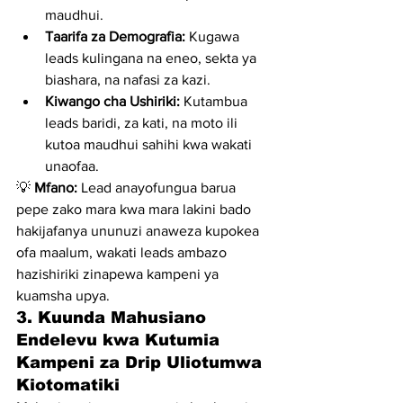
maudhui.
Taarifa za Demografia:
 Kugawa 
leads kulingana na eneo, sekta ya 
biashara, na nafasi za kazi.
Kiwango cha Ushiriki:
 Kutambua 
leads baridi, za kati, na moto ili 
kutoa maudhui sahihi kwa wakati 
unaofaa.
💡 
Mfano:
 Lead anayofungua barua 
pepe zako mara kwa mara lakini bado 
hakijafanya ununuzi anaweza kupokea 
ofa maalum, wakati leads ambazo 
hazishiriki zinapewa kampeni ya 
kuamsha upya.
3. Kuunda Mahusiano 
Endelevu kwa Kutumia 
Kampeni za Drip Uliotumwa 
Kiotomatiki